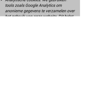
tools zoals Google Analytics om
anonieme gegevens te verzamelen over
het gebruik van onze website. Dit helpt
ons om de site te optimaliseren en te
begrijpen welke pagina’s populair zijn.
Marketingcookies: Deze cookies
worden gebruikt om relevante
advertenties te tonen op basis van jouw
interesses. Ze kunnen ook worden
gebruikt door derden, zoals
socialemediaplatforms.
Hoe beheer je cookies?
Je kunt cookies beheren via de
instellingen van je browser. Houd er
rekening mee dat het uitschakelen van
bepaalde cookies invloed kan hebben
op de functionaliteit van onze website.
Contact
Heb je nog vragen over ons