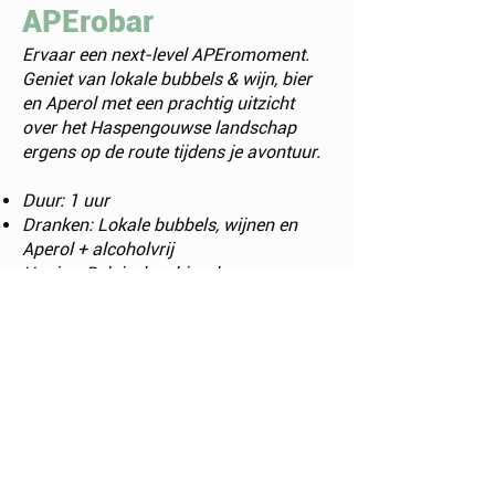
APErobar
Ervaar een next-level APEromoment.
Geniet van lokale bubbels & wijn, bier
en Aperol met een prachtig uitzicht
over het Haspengouwse landschap
ergens op de route tijdens je avontuur.
Duur: 1 uur
Dranken: Lokale bubbels, wijnen en
Aperol + alcoholvrij
Hapjes: Belgische chips, kazen,
charcuterie en zuurdesembrood
Stuur je aanvraag
Contacteer ons